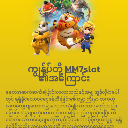
ကျွန်ုပ်တို့ MM7slot
၏အကြောင်း
ခေတ်အဆက်ဆက်ပြောင်းလဲလာသည်နှင့်အမျှ အွန်လိုင်းပေါ်
တွင် ရရှိနိုင်သောဝင်ငွေဖန်တီးခြင်း၏ကမ္ဘာကြီးမှာ တကယ့်
လက်တွေ့ကျသောကမ္ဘာလောကလိုမျိုး ထင်ဟပ်သော်လည်း
ပြောင်းလဲမှုများကိုမကတည်းကအမြဲတည့်တည်ခိုင်းပြီး ထိ
ရောက်သော ဝင်ငွေများကို တည်ငြိမ်စေကာ ပိုမိုလွယ်ကူစွာ ရရှိ
စေနိုင်သည်။ သင်မည်သူမဆို အလွယ်တကူငွေရှာနိုင်သော