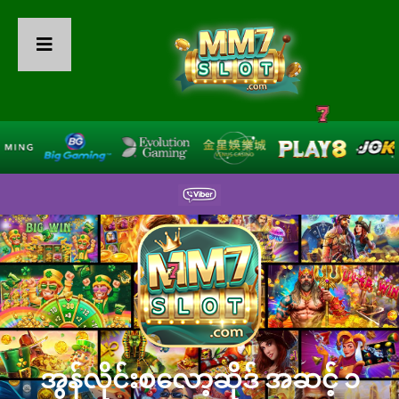
အွန်လိုင်းစလော့ဆိုဒ် အဆင့် ၁