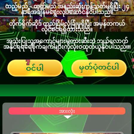
ထည့်မည် – ထုတ်မည် အနည်းဆုံးကန့်သတ်မရှိပြီး ၂၄
နာရီအချိန်မရွေးလုပ်ဆောင်နိုင်ပါသည်။
တိုက်ရိုက်ဆိုဒ် တည်ငြိမ်လုံခြုံမှုရှိပြီး အမှန်တကယ်
လိုင်စင်ရရှိထားသည်။
အသုံးပြုသူအကောင့်များမတားဆီးဘဲ ဘယ်လောက်
အနိုင်ရရရေစိုက်ချက်များကိုလုံးဝထုတ်ယူနိုင်ပါသည်!!!
အားလုံး