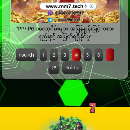
“PP/ PG စလော့ဂိမ်းများ: အမြန်နှုန်းမြင့်ကစား
နည်းနှင့် အမြတ်ရရှိနိုင်မှု”
ก่อนหน้า
1
2
3
4
5
6
…
28
ถัดไป »