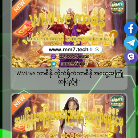
“WMLive ကာစီနို: တိုက်ရိုက်ကာစီနို အတွေ့အကြုံ
အပြည့်စုံ”