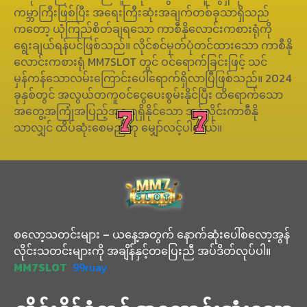
ကမ္ဘာကြီးဖြစ်ပြီး အရေးကြီးဆုံးအချက်တစ်ခုသာရှိသည်
ကတော့ ယုံကြည်စိတ်ချရသော ကာစီနိုလောင်းကစားရုံကို
ရွေးချယ်ရန်ပင်ဖြစ်သည်။ လိုင်စင်မှတ်ပုံတင်ထားသော ကာစီနို
လောင်းကစားရုံ MM7SLOT တွင် ဝင်ရောက်ခြင်းဖြင့် သင်
မှန်ကန်သောလမ်းကြောင်းပေါ်ရောက်ရှိလာပြီဖြစ်သည်။ 2024
ခုနှစ်တွင် အလွယ်တကူဝင်ငွေပေးစွမ်းနိုင်ပြီး ထိရောက်သော
အတွေ့အကြုံအပြည့်အဝ ရရှိနိုင်သော အွန်လိုင်းကာစီနို
သာလျှင် ထိပ်ဆုံးစေမည်ဟု မျှော်လင့်ပါတယ်။
စလော့သတင်းများ – ယနေ့အတွက် နောက်ဆုံးပေါ်စလော့အွန်
လိုင်းသတင်းများကို အချိန်နှင့်တပြေးညီ အပ်ဒိတ်လုပ်ပါ။
MM7SLOT
99ruay