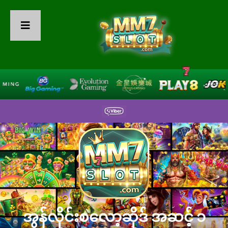
အွန်လိုင်းစလော့ဆိုဒ် အဆင့် ၁