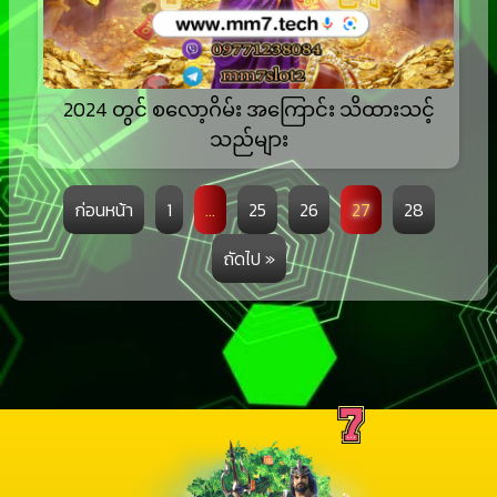
2024 တွင် စလော့ဂိမ်း အကြောင်း သိထားသင့်
သည်များ
ก่อนหน้า
1
…
25
26
27
28
ถัดไป »