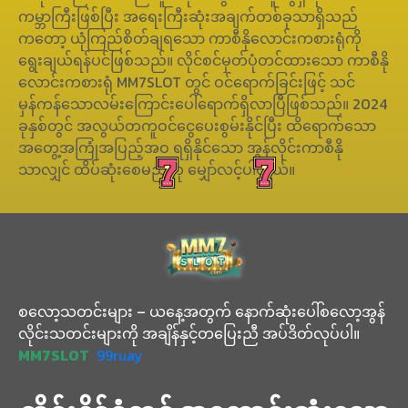
ကမ္ဘာကြီးဖြစ်ပြီး အရေးကြီးဆုံးအချက်တစ်ခုသာရှိသည်
ကတော့ ယုံကြည်စိတ်ချရသော ကာစီနိုလောင်းကစားရုံကို
ရွေးချယ်ရန်ပင်ဖြစ်သည်။ လိုင်စင်မှတ်ပုံတင်ထားသော ကာစီနို
လောင်းကစားရုံ MM7SLOT တွင် ဝင်ရောက်ခြင်းဖြင့် သင်
မှန်ကန်သောလမ်းကြောင်းပေါ်ရောက်ရှိလာပြီဖြစ်သည်။ 2024
ခုနှစ်တွင် အလွယ်တကူဝင်ငွေပေးစွမ်းနိုင်ပြီး ထိရောက်သော
အတွေ့အကြုံအပြည့်အဝ ရရှိနိုင်သော အွန်လိုင်းကာစီနို
သာလျှင် ထိပ်ဆုံးစေမည်ဟု မျှော်လင့်ပါတယ်။
စလော့သတင်းများ – ယနေ့အတွက် နောက်ဆုံးပေါ်စလော့အွန်
လိုင်းသတင်းများကို အချိန်နှင့်တပြေးညီ အပ်ဒိတ်လုပ်ပါ။
MM7SLOT
99ruay