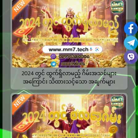
2024 တွင် ထွက်ရှိလာမည့် ဂိမ်းအသစ်များ
အကြောင်း သိထားသင့်သော အချက်များ