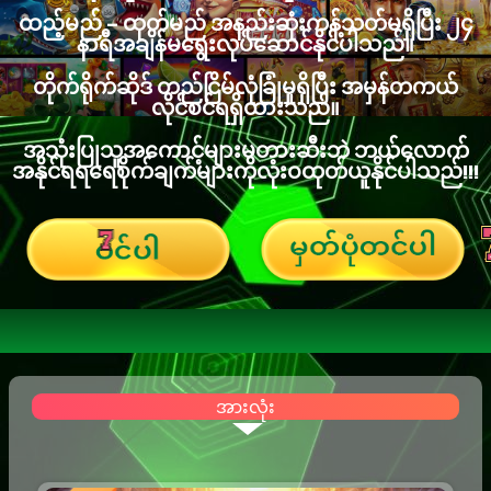
ထည့်မည် – ထုတ်မည် အနည်းဆုံးကန့်သတ်မရှိပြီး ၂၄
နာရီအချိန်မရွေးလုပ်ဆောင်နိုင်ပါသည်။
တိုက်ရိုက်ဆိုဒ် တည်ငြိမ်လုံခြုံမှုရှိပြီး အမှန်တကယ်
လိုင်စင်ရရှိထားသည်။
အသုံးပြုသူအကောင့်များမတားဆီးဘဲ ဘယ်လောက်
အနိုင်ရရရေစိုက်ချက်များကိုလုံးဝထုတ်ယူနိုင်ပါသည်!!!
အားလုံး