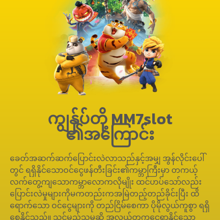
ကျွန်ုပ်တို့ MM7slot
၏အကြောင်း
ခေတ်အဆက်ဆက်ပြောင်းလဲလာသည်နှင့်အမျှ အွန်လိုင်းပေါ်
တွင် ရရှိနိုင်သောဝင်ငွေဖန်တီးခြင်း၏ကမ္ဘာကြီးမှာ တကယ့်
လက်တွေ့ကျသောကမ္ဘာလောကလိုမျိုး ထင်ဟပ်သော်လည်း
ပြောင်းလဲမှုများကိုမကတည်းကအမြဲတည့်တည်ခိုင်းပြီး ထိ
ရောက်သော ဝင်ငွေများကို တည်ငြိမ်စေကာ ပိုမိုလွယ်ကူစွာ ရရှိ
စေနိုင်သည်။ သင်မည်သူမဆို အလွယ်တကူငွေရှာနိုင်သော