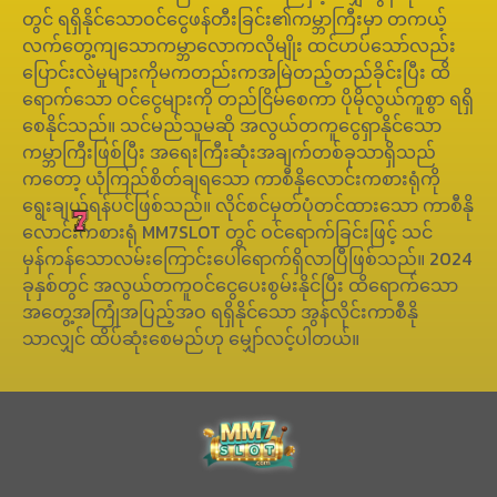
တွင် ရရှိနိုင်သောဝင်ငွေဖန်တီးခြင်း၏ကမ္ဘာကြီးမှာ တကယ့်
လက်တွေ့ကျသောကမ္ဘာလောကလိုမျိုး ထင်ဟပ်သော်လည်း
ပြောင်းလဲမှုများကိုမကတည်းကအမြဲတည့်တည်ခိုင်းပြီး ထိ
ရောက်သော ဝင်ငွေများကို တည်ငြိမ်စေကာ ပိုမိုလွယ်ကူစွာ ရရှိ
စေနိုင်သည်။ သင်မည်သူမဆို အလွယ်တကူငွေရှာနိုင်သော
ကမ္ဘာကြီးဖြစ်ပြီး အရေးကြီးဆုံးအချက်တစ်ခုသာရှိသည်
ကတော့ ယုံကြည်စိတ်ချရသော ကာစီနိုလောင်းကစားရုံကို
ရွေးချယ်ရန်ပင်ဖြစ်သည်။ လိုင်စင်မှတ်ပုံတင်ထားသော ကာစီနို
လောင်းကစားရုံ MM7SLOT တွင် ဝင်ရောက်ခြင်းဖြင့် သင်
မှန်ကန်သောလမ်းကြောင်းပေါ်ရောက်ရှိလာပြီဖြစ်သည်။ 2024
ခုနှစ်တွင် အလွယ်တကူဝင်ငွေပေးစွမ်းနိုင်ပြီး ထိရောက်သော
အတွေ့အကြုံအပြည့်အဝ ရရှိနိုင်သော အွန်လိုင်းကာစီနို
သာလျှင် ထိပ်ဆုံးစေမည်ဟု မျှော်လင့်ပါတယ်။