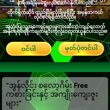
နာရီအချိန်မရွေးလုပ်ဆောင်နိုင်ပါသည်။
တိုက်ရိုက်ဆိုဒ် တည်ငြိမ်လုံခြုံမှုရှိပြီး အမှန်တကယ်
လိုင်စင်ရရှိထားသည်။
အသုံးပြုသူအကောင့်များမတားဆီးဘဲ ဘယ်လောက်
အနိုင်ရရရေစိုက်ချက်များကိုလုံးဝထုတ်ယူနိုင်ပါသည်!!!
“အွန်လိုင်း စလော့ဂိမ်း Free
ကစားခြင်းနှင့် အကျိုးကျေးဇူး
များ”