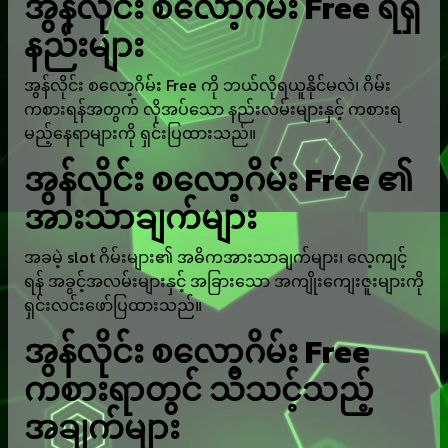
အွန်လိုင်း စလော့ဂိမ်း Free ရရှိ
နည်းများ
အွန်လိုင်း စလော့ဂိမ်း Free ကို ဘယ်လိုရယူနိုင်မလဲ၊ ဂိမ်း
ကစားရန်အတွက် လိုအပ်သော နည်းလမ်းများနှင့် ကစားရ
မည့်နေရာများကို ရှင်းပြထားသည်။
အွန်လိုင်း စလော့ဂိမ်း Free ၏
အားသာချက်များ
အခမဲ့ slot ဂိမ်းများ၏ အဓိကအားသာချက်များ၊ လေ့ကျင့်
ရန် အခွင့်အလမ်းများနှင့် အခြားသော အကျိုးကျေးဇူးများကို
ရှင်းလင်းဖော်ပြထားသည်။
အွန်လိုင်း စလော့ဂိမ်း Free
ကစားရာတွင် သိသင့်သည့်
အချက်များ