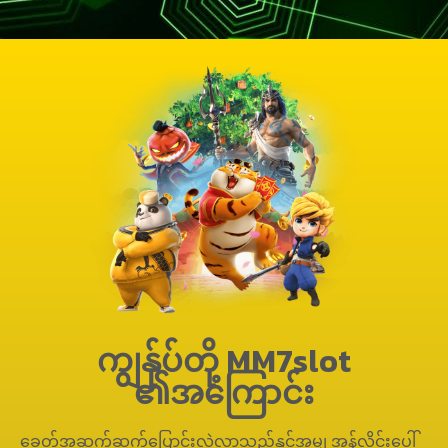
ကျွန်ုပ်တို့ MM7slot
၏အကြောင်း
ခေတ်အဆက်ဆက်ပြောင်းလဲလာသည်နှင့်အမျှ အွန်လိုင်းပေါ်