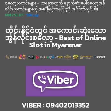
စလော့သတင်းများ – ယနေ့အတွက် နောက်ဆုံးပေါ်စလော့အွန်
လိုင်းသတင်းများကို အချိန်နှင့်တပြေးညီ အပ်ဒိတ်လုပ်ပါ။
MM7SLOT
99ruay
ထိုင်းနိုင်ငံတွင် အကောင်းဆုံးသော
အွန်လိုင်းစလော့ - Best of Online
Slot in Myanmar
VIBER : 09402013352