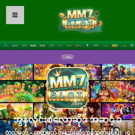
အွန်လိုင်းစလော့ဆိုဒ် အဆင့် ၁
ထည့်မည် – ထုတ်မည် အနည်းဆုံးကန့်သတ်မရှိပြီး ၂၄