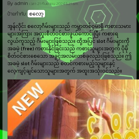
By admin
เวลา 21 กันยายน 2024 6:21 am
ป้ายกำกับ:
စလော့
အွန်လိုင်း စလော့ဂိမ်းများသည် ကမ္ဘာတစ်ဝှမ်းရှိ ကစားသမား
များအကြား အထူးစိတ်ဝင်စားဖွယ်ကောင်းပြီး ကစားရ
လွယ်ကူသည့် ဂိမ်းများဖြစ်သည်။ ထို့အပြင် slot ဂိမ်းများကို
အခမဲ့ (free) ကစားနိုင်ခြင်းသည် ကစားသူများအတွက် ပိုမို
စိတ်ဝင်စားစေသော အခွင့်အလမ်းတစ်ခုလည်းဖြစ်သည်။ ဤ
အခမဲ့ slot ဂိမ်းများသည် စတင်ကစားမည့်သူများနှင့်
လေ့ကျင့်ချင်သောသူများအတွက် အထူးအသုံးဝင်သည်။