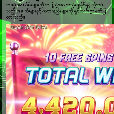
အခမဲ့ slot ဂိမ်းများကို အပြည့်အဝ အသုံးချနိုင်ရန် လိုအပ်
သည့် အချက်များနှင့် ကစားနည်းများကို ရှင်းလင်းစွာ ဖော်ပြ
ထားသည်။