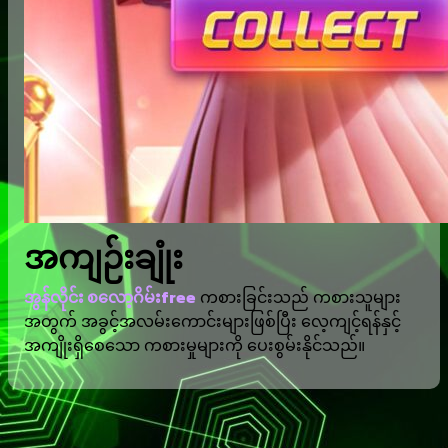
အကျဉ်းချုံး
အွန်လိုင်း စလော့ဂိမ်းfree
ကစားခြင်းသည် ကစားသူများ
အတွက် အခွင့်အလမ်းကောင်းများဖြစ်ပြီး လေ့ကျင့်ရန်နှင့်
အကျိုးရှိစေသော ကစားမှုများကို ပေးစွမ်းနိုင်သည်။