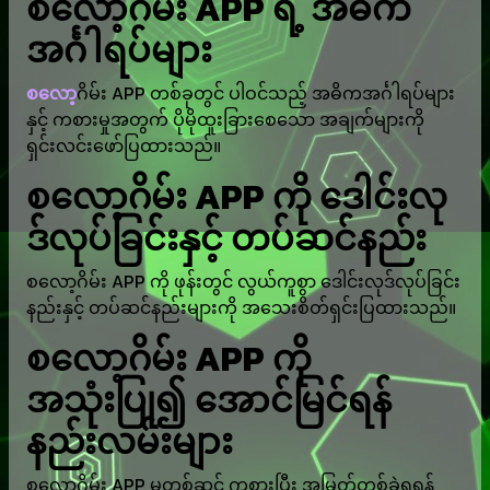
စလော့ဂိမ်း APP ရဲ့ အဓိက
အင်္ဂါရပ်များ
စလော့
ဂိမ်း APP တစ်ခုတွင် ပါဝင်သည့် အဓိကအင်္ဂါရပ်များ
နှင့် ကစားမှုအတွက် ပိုမိုထူးခြားစေသော အချက်များကို
ရှင်းလင်းဖော်ပြထားသည်။
စလော့ဂိမ်း APP ကို ဒေါင်းလု
ဒ်လုပ်ခြင်းနှင့် တပ်ဆင်နည်း
စလော့ဂိမ်း APP ကို ဖုန်းတွင် လွယ်ကူစွာ ဒေါင်းလုဒ်လုပ်ခြင်း
နည်းနှင့် တပ်ဆင်နည်းများကို အသေးစိတ်ရှင်းပြထားသည်။
စလော့ဂိမ်း APP ကို
အသုံးပြု၍ အောင်မြင်ရန်
နည်းလမ်းများ
စလော့ဂိမ်း APP မှတစ်ဆင့် ကစားပြီး အမြတ်တစ်ခွဲရရန်