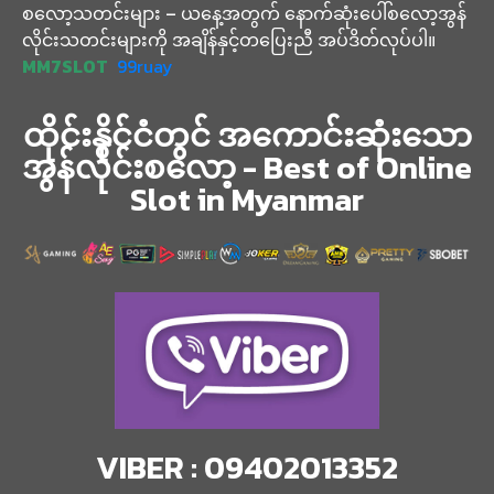
စလော့သတင်းများ – ယနေ့အတွက် နောက်ဆုံးပေါ်စလော့အွန်
လိုင်းသတင်းများကို အချိန်နှင့်တပြေးညီ အပ်ဒိတ်လုပ်ပါ။
MM7SLOT
99ruay
ထိုင်းနိုင်ငံတွင် အကောင်းဆုံးသော
အွန်လိုင်းစလော့ - Best of Online
Slot in Myanmar
VIBER : 09402013352