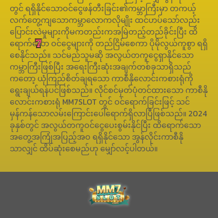
တွင် ရရှိနိုင်သောဝင်ငွေဖန်တီးခြင်း၏ကမ္ဘာကြီးမှာ တကယ့်
လက်တွေ့ကျသောကမ္ဘာလောကလိုမျိုး ထင်ဟပ်သော်လည်း
ပြောင်းလဲမှုများကိုမကတည်းကအမြဲတည့်တည်ခိုင်းပြီး ထိ
ရောက်သော ဝင်ငွေများကို တည်ငြိမ်စေကာ ပိုမိုလွယ်ကူစွာ ရရှိ
စေနိုင်သည်။ သင်မည်သူမဆို အလွယ်တကူငွေရှာနိုင်သော
ကမ္ဘာကြီးဖြစ်ပြီး အရေးကြီးဆုံးအချက်တစ်ခုသာရှိသည်
ကတော့ ယုံကြည်စိတ်ချရသော ကာစီနိုလောင်းကစားရုံကို
ရွေးချယ်ရန်ပင်ဖြစ်သည်။ လိုင်စင်မှတ်ပုံတင်ထားသော ကာစီနို
လောင်းကစားရုံ MM7SLOT တွင် ဝင်ရောက်ခြင်းဖြင့် သင်
မှန်ကန်သောလမ်းကြောင်းပေါ်ရောက်ရှိလာပြီဖြစ်သည်။ 2024
ခုနှစ်တွင် အလွယ်တကူဝင်ငွေပေးစွမ်းနိုင်ပြီး ထိရောက်သော
အတွေ့အကြုံအပြည့်အဝ ရရှိနိုင်သော အွန်လိုင်းကာစီနို
သာလျှင် ထိပ်ဆုံးစေမည်ဟု မျှော်လင့်ပါတယ်။