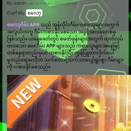
By admin
เวลา 22 กันยายน 2024 12:00 am
ป้ายกำกับ:
စလော့
စလော့ဂိမ်း APP
သည် အွန်လိုင်းဂိမ်းကစားသူများအတွက်
အလွယ်တကူ ဂိမ်းကစားနိုင်စေသော အခွင့်အလမ်းတစ်ခု
ဖြစ်သည်။ ယနေ့ခေတ်တွင် စမတ်ဖုန်းများအတွက် ထုတ်လုပ်
ထားသော slot ဂိမ်း APP များသည် ကစားသူများအနေဖြင့်
တစ်နေရာတည်းမှပင် ကစားနိုင်ပြီး ကွန်ပြူတာလိုက်ပေါ်
မူတည်စရာမလိုဘဲ သက်တောင့်သက်သာပျော်ရွှင်စွာ ဂိမ်းများ
ကို ကစားနိုင်စေသည်။