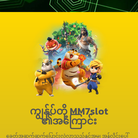
ကျွန်ုပ်တို့ MM7slot
၏အကြောင်း
ခေတ်အဆက်ဆက်ပြောင်းလဲလာသည်နှင့်အမျှ အွန်လိုင်းပေါ်