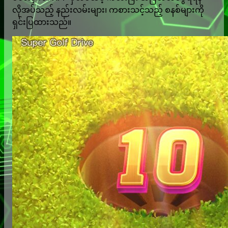
လိုအပ်သည့် နည်းလမ်းများ၊ ကစားသင့်သည့် စနစ်များကို
ရှင်းပြထားသည်။