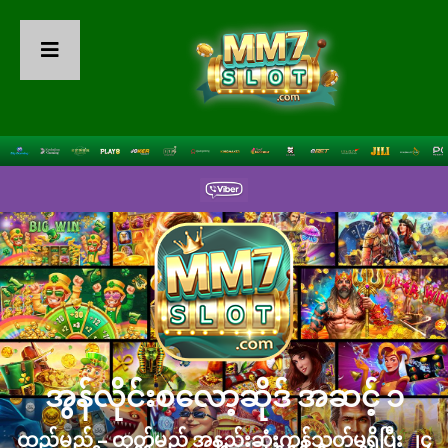
အွန်လိုင်းစလော့ဆိုဒ် အဆင့် ၁
ထည့်မည် – ထုတ်မည် အနည်းဆုံးကန့်သတ်မရှိပြီး ၂၄