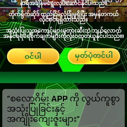
နာရီအချိန်မရွေးလုပ်ဆောင်နိုင်ပါသည်။
တိုက်ရိုက်ဆိုဒ် တည်ငြိမ်လုံခြုံမှုရှိပြီး အမှန်တကယ်
လိုင်စင်ရရှိထားသည်။
အသုံးပြုသူအကောင့်များမတားဆီးဘဲ ဘယ်လောက်
အနိုင်ရရရေစိုက်ချက်များကိုလုံးဝထုတ်ယူနိုင်ပါသည်!!!
“စလော့ဂိမ်း APP ကို လွယ်ကူစွာ
အသုံးပြုခြင်းနှင့်
အကျိုးကျေးဇူးများ”