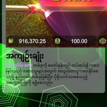
အကျဉ်းချုံး
စလော့ဂိမ်း APP
တစ်ခုကို စမတ်ဖုန်းတွင် တပ်ဆင်၍ ကစား
ခြင်းသည် ကစားသူများအတွက် အလွယ်တကူကစားနိုင်စေ
သည့် နည်းလမ်းတစ်ခုဖြစ်ပြီး၊ ပိုမိုသက်သာစေသည့်
အတွေ့အကြုံကို ရရှိစေသည်။